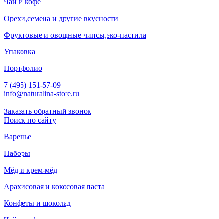
Чай и кофе
Орехи,семена и другие вкусности
Фруктовые и овощные чипсы,эко-пастила
Упаковка
Портфолио
7 (495) 151-57-09
info@naturalina-store.ru
Заказать обратный звонок
Поиск по сайту
Варенье
Наборы
Мёд и крем-мёд
Арахисовая и кокосовая паста
Конфеты и шоколад